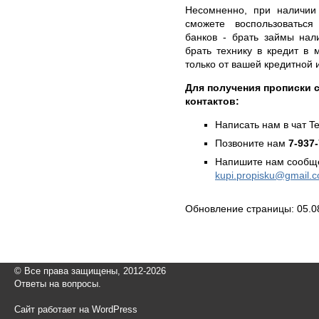
Несомненно, при наличии
сможете воспользоватьс
банков - брать займы нал
брать технику в кредит в 
только от вашей кредитной 
Для получения прописки с
контактов:
Написать нам в чат T
Позвоните нам
7-937
Напишите нам сообще
kupi.propisku@gmail.
Обновление страницы: 05.0
© Все права защищены, 2012-2026
Ответы на вопросы.
Сайт работает на WordPress