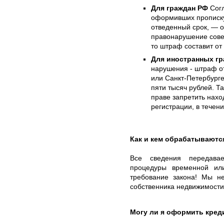
Для граждан РФ
Согл
оформивших прописку
отведенный срок, — о
правонарушение сове
то штраф составит от
Для иностранных гр
нарушения - штраф от
или Санкт-Петербурге
пяти тысяч рублей. Т
праве запретить нахо
регистрации, в течен
Как и кем обрабатываютс
Все сведения передава
процедуры временной ил
требование закона! Мы н
собственника недвижимости,
Могу ли я оформить кред